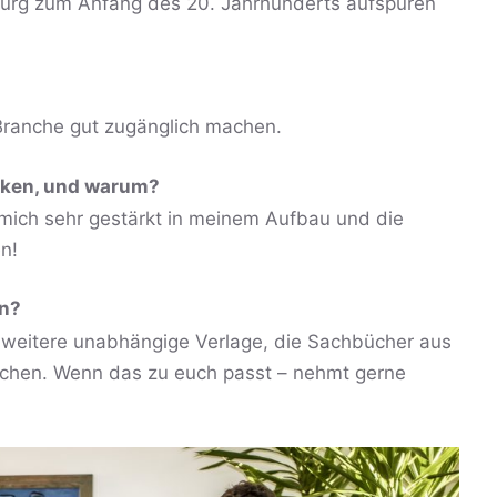
burg zum Anfang des 20. Jahrhunderts aufspüren
 Branche gut zugänglich machen.
cken, und warum?
mich sehr gestärkt in meinem Aufbau und die
en!
en?
 weitere unabhängige Verlage, die Sachbücher aus
lichen. Wenn das zu euch passt – nehmt gerne