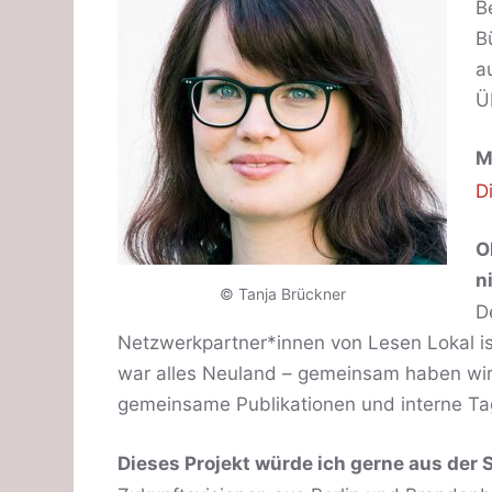
B
n
B
a
Ü
M
D
O
n
© Tanja Brückner
D
Netzwerkpartner*innen von Lesen Lokal is
war alles Neuland – gemeinsam haben wir
gemeinsame Publikationen und interne Ta
Dieses Projekt würde ich gerne aus der 