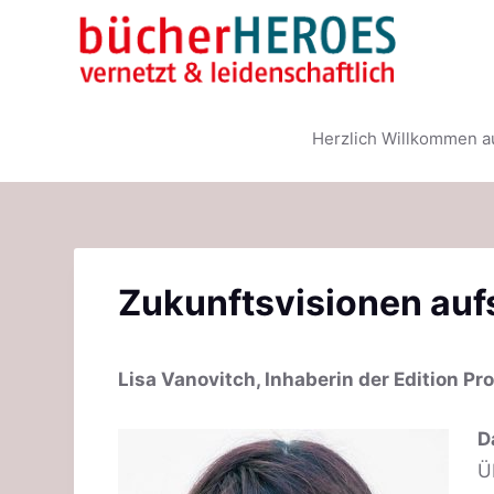
Z
u
m
I
Herzlich Willkommen a
n
h
a
l
t
Zukunftsvisionen auf
s
p
r
Lisa Vanovitch, Inhaberin der Edition Pro
i
n
D
g
Ü
e